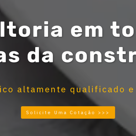
ltoria em to
as da const
ico altamente qualificado e
Solicite Uma Cotação >>>