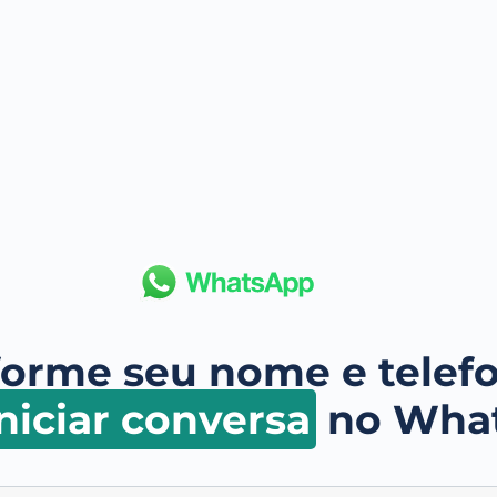
forme seu nome e telef
niciar conversa
no Wha